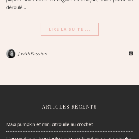
déroulé…
LIRE LA SUITE ...
J.withPassion
ARTICLES RÉCENTS
Maxi pumpkin et mini citrouille au crochet
L’incroyable et trop facile tarte aux framboises et spéculos