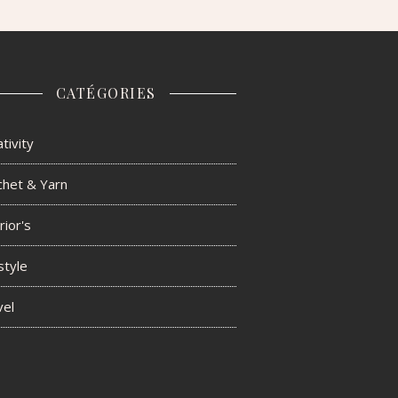
CATÉGORIES
tivity
chet & Yarn
rior's
style
vel