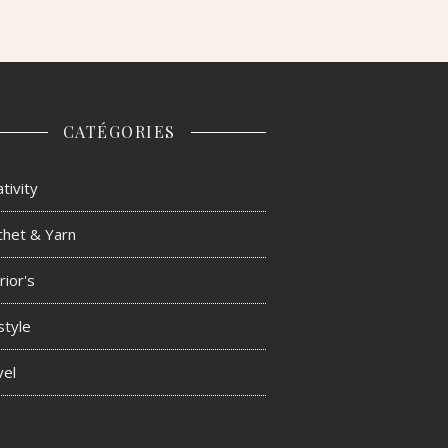
CATÉGORIES
tivity
chet & Yarn
rior's
style
vel