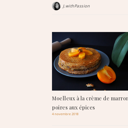
J.withPassion
Moelleux à la crème de marron
poires aux épices
4 novembre 2018