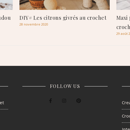
oudou
DIY# Les citrons givrés au crochet
Maxi 
28 novembre 2020
croc
29 août 
FOLLOW US
het
Crea
Cro
Inte