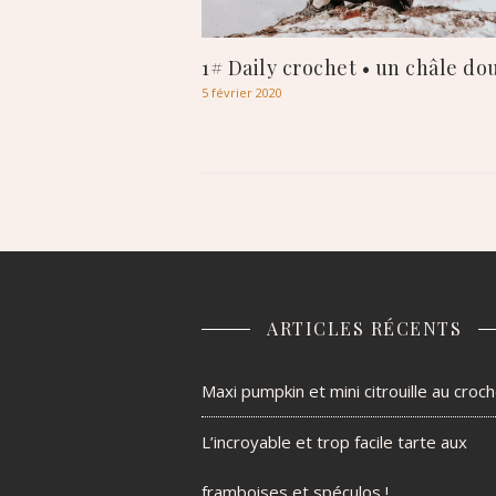
1# Daily crochet • un châle d
5 février 2020
ARTICLES RÉCENTS
Maxi pumpkin et mini citrouille au croc
L’incroyable et trop facile tarte aux
framboises et spéculos !