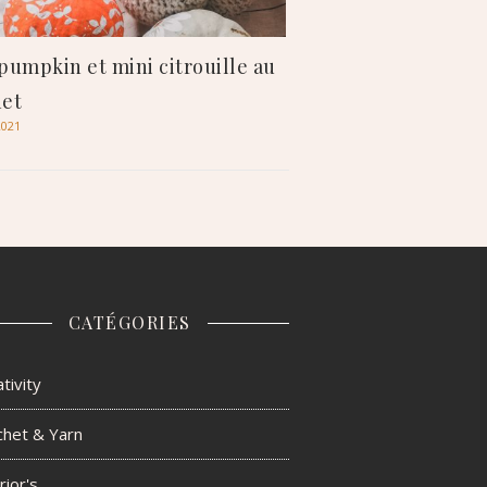
pumpkin et mini citrouille au
het
2021
CATÉGORIES
tivity
chet & Yarn
rior's