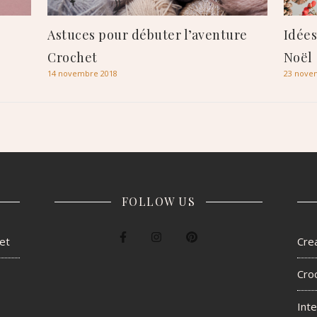
Astuces pour débuter l’aventure
Idées
Crochet
Noël
14 novembre 2018
23 nove
FOLLOW US
het
Crea
Cro
Inte