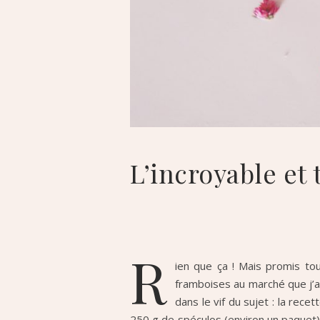
L’incroyable et 
R
ien que ça ! Mais promis tou
framboises au marché que j’ai 
dans le vif du sujet : la rec
250 g de spéculos (environ un paquet) 