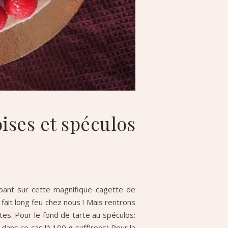
oises et spéculos
mbant sur cette magnifique cagette de
 fait long feu chez nous ! Mais rentrons
tes. Pour le fond de tarte au spéculos:
dans ce cas là 100 g suffirons) Pour la