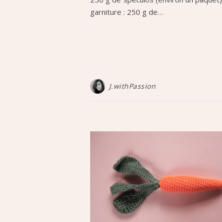
garniture : 250 g de…
J.withPassion