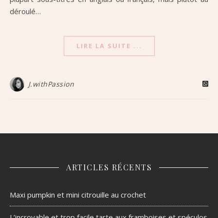
déroulé…
LIRE LA SUITE ...
J.withPassion
ARTICLES RÉCENTS
Maxi pumpkin et mini citrouille au crochet
L’incroyable et trop facile tarte aux framboises et spéculos