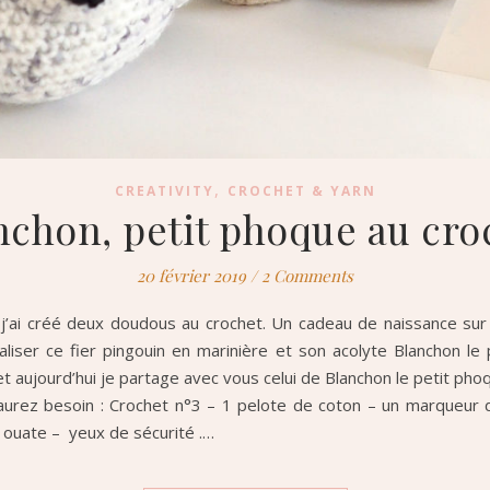
,
CREATIVITY
CROCHET & YARN
nchon, petit phoque au cro
20 février 2019
/
2 Comments
 j’ai créé deux doudous au crochet. Un cadeau de naissance sur 
réaliser ce fier pingouin en marinière et son acolyte Blanchon 
 aujourd’hui je partage avec vous celui de Blanchon le petit phoqu
 aurez besoin : Crochet n°3 – 1 pelote de coton – un marqueur 
 la ouate – yeux de sécurité .…