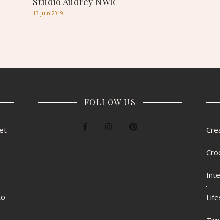
Studio Audrey NWR
13 juin 2019
FOLLOW US
het
Crea
Cro
Inte
to
Life