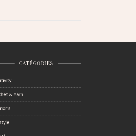
CATÉGORIES
tivity
chet & Yarn
rior's
style