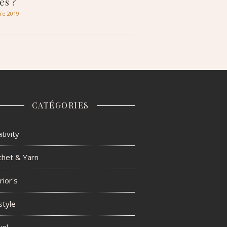
es ?
re 2019
CATÉGORIES
tivity
chet & Yarn
rior's
style