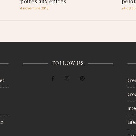
poires aux épices
pelot
4 novembre 2018
24 octob
FOLLOW US
het
Crea
Cro
Inte
to
Life