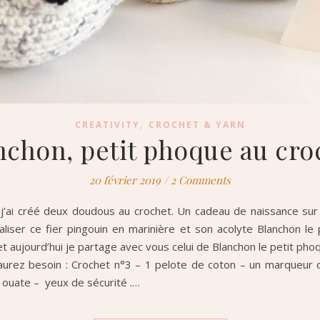
,
CREATIVITY
CROCHET & YARN
nchon, petit phoque au cro
20 février 2019
/
2 Comments
 j’ai créé deux doudous au crochet. Un cadeau de naissance sur 
réaliser ce fier pingouin en marinière et son acolyte Blanchon 
 aujourd’hui je partage avec vous celui de Blanchon le petit phoqu
 aurez besoin : Crochet n°3 – 1 pelote de coton – un marqueur 
 la ouate – yeux de sécurité .…