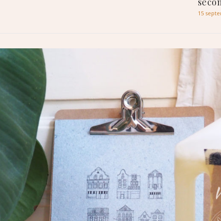
seco
15 sept