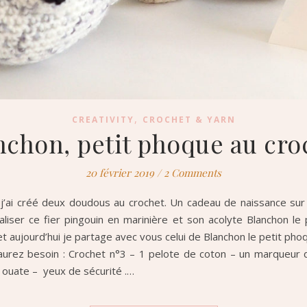
,
CREATIVITY
CROCHET & YARN
nchon, petit phoque au cro
20 février 2019
/
2 Comments
 j’ai créé deux doudous au crochet. Un cadeau de naissance sur 
réaliser ce fier pingouin en marinière et son acolyte Blanchon 
 aujourd’hui je partage avec vous celui de Blanchon le petit phoqu
 aurez besoin : Crochet n°3 – 1 pelote de coton – un marqueur 
 la ouate – yeux de sécurité .…