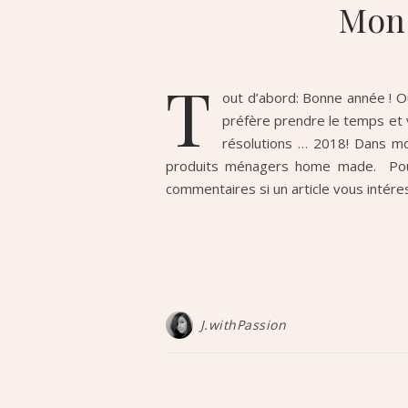
Mon 
T
out d’abord: Bonne année ! Ou
préfère prendre le temps et v
résolutions … 2018! Dans mon
produits ménagers home made. Pour
commentaires si un article vous intére
J.withPassion